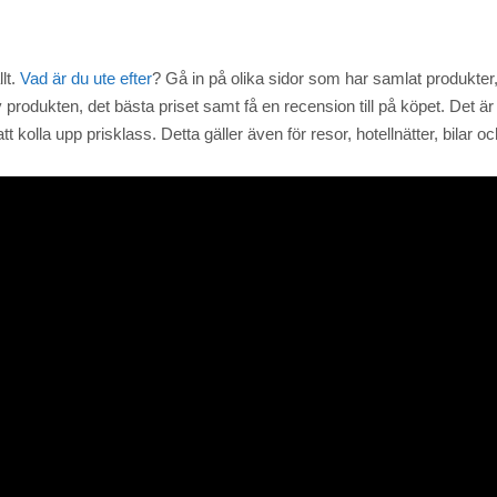
llt.
Vad är du ute efter
? Gå in på olika sidor som har samlat produkter
produkten, det bästa priset samt få en recension till på köpet. Det är 
kolla upp prisklass. Detta gäller även för resor, hotellnätter, bilar o